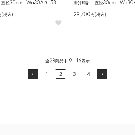
直径30cm Wa30AＲ-58
掛け時計 直径30cm Wa30A
円(税込)
29,700円(税込)
全
28
商品中
9 - 16
表示
1
2
3
4